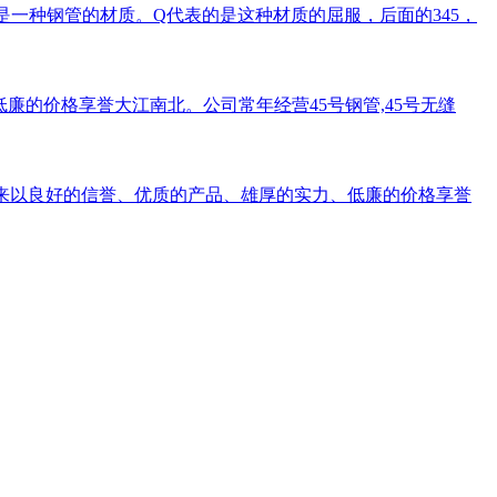
无缝钢管是一种钢管的材质。Q代表的是这种材质的屈服，后面的345，
的价格享誉大江南北。公司常年经营45号钢管,45号无缝
司多年来以良好的信誉、优质的产品、雄厚的实力、低廉的价格享誉