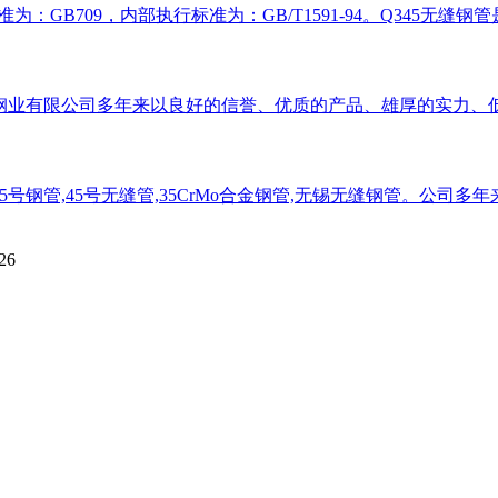
标准为：GB709，内部执行标准为：GB/T1591-94。Q345
业有限公司多年来以良好的信誉、优质的产品、雄厚的实力、低廉
号钢管,45号无缝管,35CrMo合金钢管,无锡无缝钢管。公
26