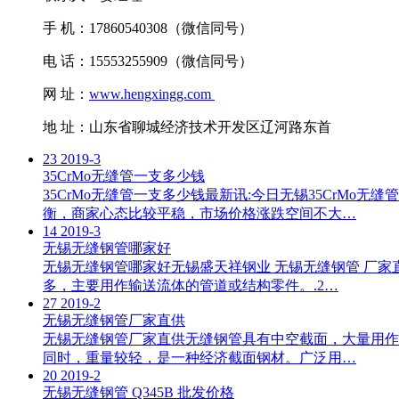
手 机：17860540308（微信同号）
电 话：15553255909（微信同号）
网 址：
www.hengxingg.com
地 址：山东省聊城经济技术开发区辽河路东首
23
2019-3
35CrMo无缝管一支多少钱
35CrMo无缝管一支多少钱最新讯:今日无锡35CrM
衡，商家心态比较平稳，市场价格涨跌空间不大…
14
2019-3
无锡无缝钢管哪家好
无锡无缝钢管哪家好无锡盛天祥钢业 无锡无缝钢管 厂
多，主要用作输送流体的管道或结构零件。.2…
27
2019-2
无锡无缝钢管厂家直供
无锡无缝钢管厂家直供无缝钢管具有中空截面，大量用作
同时，重量较轻，是一种经济截面钢材。广泛用…
20
2019-2
无锡无缝钢管 Q345B 批发价格