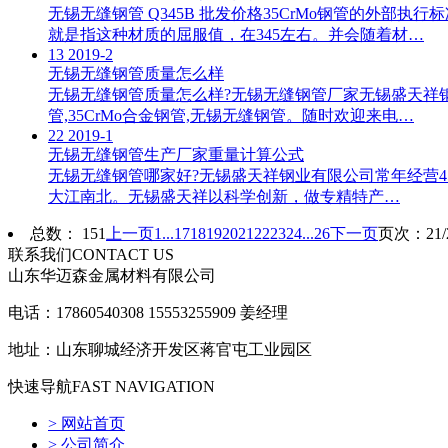
无锡无缝钢管 Q345B 批发价格35CrMo钢管的外部执行
就是指这种材质的屈服值，在345左右。并会随着材…
13
2019-2
无锡无缝钢管质量怎么样
无锡无缝钢管质量怎么样?无锡无缝钢管厂家无锡盛天祥钢
管,35CrMo合金钢管,无锡无缝钢管。随时欢迎来电…
22
2019-1
无锡无缝钢管生产厂家重量计算公式
无锡无缝钢管哪家好?无锡盛天祥钢业有限公司常年经营45
大江南北。无锡盛天祥以科学创新，做专精特产…
总数： 151
上一页
1...
17
18
19
20
21
22
23
24
...26
下一页
页次：21/
联系我们
CONTACT US
山东华迈森金属材料有限公司
电话：17860540308 15553255909 姜经理
地址：山东聊城经济开发区蒋官屯工业园区
快速导航
FAST NAVIGATION
> 网站首页
> 公司简介