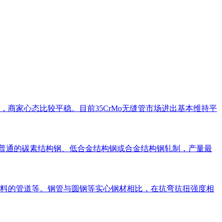
稳，商家心态比较平稳。目前35CrMo无缝管市场进出基本维持平
由普通的碳素结构钢、低合金结构钢或合金结构钢轧制，产量最
料的管道等。钢管与圆钢等实心钢材相比，在抗弯抗扭强度相