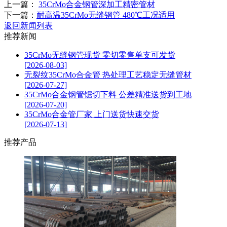
上一篇：
35CrMo合金钢管深加工精密管材
下一篇：
耐高温35CrMo无缝钢管 480℃工况适用
返回新闻列表
推荐新闻
35CrMo无缝钢管现货 零切零售单支可发货
[2026-08-03]
无裂纹35CrMo合金管 热处理工艺稳定无缝管材
[2026-07-27]
35CrMo合金钢管锯切下料 公差精准送货到工地
[2026-07-20]
35CrMo合金管厂家 上门送货快速交货
[2026-07-13]
推荐产品