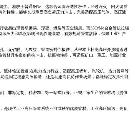
能力。相较于普通钢管，这款合金管淬透性极佳，经过淬火、回火调质
劳的特性，能够长期承受高负荷压力冲击，完美适配高压气体、高压液
极易出现管壁磨损、形变、爆裂等安全隐患。而35CrMo合金管抗拉强
持续压力和温度影响出现性能衰减，有效规避管道故障，保障工业生产
气孔、无砂眼、无裂纹，管道密封性极佳，从根本上杜绝高压介质输送过
该管材具备良好的抗冲击、抗振动性能，可适应矿山、重工、能源行业
、流体输送管道;在电力热力行业，适配高压锅炉、汽轮机、热力管网等
无论是固定稳态高压输送，还是动态高负荷作业场景，都能稳定发挥性能
切割、非标定制、精密加工等一站式服务。正规厂家生产的管材均可提供
点，是现代工业高压管道系统不可或缺的优质管材。工业高压输送、高负