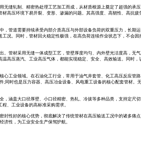
用无缝轧制、精密热处理工艺加工而成，从材质根源上奠定了超强的承压
管材高压环境下易开裂、变形、渗漏的问题。其高强度、高韧性、高抗疲
中，管道需要持续承受内部介质高压与外部设备负荷的双重压力，长期运行
送工况。同时，管材回火稳定性极强，在高负荷连续作业状态下，不会因
突出。管材采用无缝一体成型工艺，管壁厚度均匀、内外壁光洁度高，无
高温高压蒸汽、工业高压气体，都能实现稳定、安全、高效输送。同时，
大核心工业领域。在石油化工行业，常用于油气井套管、化工高压反应管路
管件;同时也是压力容器、高压冶金设备、风电重工设备的核心配套管材。
齐全，涵盖大口径厚壁、小口径精密、热轧、冷拔等多种品类，支持定尺
工程、工业设备的高标准采购需求。
、密封性好的核心优势，彻底解决了传统管材在高压输送工况中的诸多痛
与经济性，为工业安全生产保驾护航。