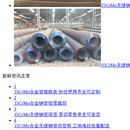
35CrMo无缝
35CrMo无缝
新鲜资讯文章
1
35CrMo合金管规格表 外径壁厚齐全可定制
2
35CrMo合金钢管按需裁切
3
35CrMo无缝钢管现货 零切零售单支可发货
4
35CrMo合金无缝钢管供货商 工地项目批量配送