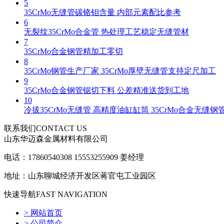
5
35CrMo无缝管碳铬钼含量 内部元素配比参考
6
无裂纹35CrMo合金管 热处理工艺稳定无缝管材
7
35CrMo合金钢管精加工零切
8
35CrMo钢管生产厂家 35CrMo厚壁无缝管支持定尺加工
9
35CrMo合金钢管锯切下料 公差精准送货到工地
10
冷拔35CrMo无缝管 高精度油缸缸筒 35CrMo合金无缝钢
联系我们
CONTACT US
山东华迈森金属材料有限公司
电话：17860540308 15553255909 姜经理
地址：山东聊城经济开发区蒋官屯工业园区
快速导航
FAST NAVIGATION
> 网站首页
> 公司简介