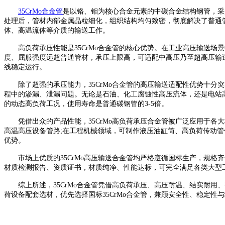
35CrMo合金管
是以铬、钼为核心合金元素的中碳合金结构钢管，采
处理后，管材内部金属晶粒细化，组织结构均匀致密，彻底解决了普通
体、高温流体等介质的输送工作。
高负荷承压性能是35CrMo合金管的核心优势。在工业高压输送场景
度、屈服强度远超普通管材，承压上限高，可适配中高压乃至超高压输
线稳定运行。
除了超强的承压能力，35CrMo合金管的高压输送适配性优势十分
程中的渗漏、泄漏问题。无论是石油、化工腐蚀性高压流体，还是电站
的动态高负荷工况，使用寿命是普通碳钢管的3-5倍。
凭借出众的产品性能，35CrMo高负荷承压合金管被广泛应用于各
高温高压设备管路;在工程机械领域，可制作液压油缸筒、高负荷传动
优势。
市场上优质的35CrMo高压输送合金管均严格遵循国标生产，规格
材质检测报告、资质证书，材质纯净、性能达标，可完全满足各类大型
综上所述，35CrMo合金管凭借高负荷承压、高压耐温、结实耐用
荷设备配套选材，优先选择国标35CrMo合金管，兼顾安全性、稳定性